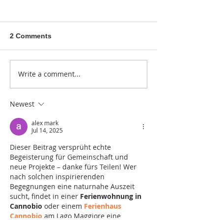
2 Comments
Write a comment...
Ein besonderer Abend
Schinkenflecker
unter starken Frauen
Herz – Ladies C
kocht in der Gr
Newest
alex mark
Jul 14, 2025
Dieser Beitrag versprüht echte 
Begeisterung für Gemeinschaft und 
neue Projekte – danke fürs Teilen! Wer 
nach solchen inspirierenden 
Begegnungen eine naturnahe Auszeit 
sucht, findet in einer 
Ferienwohnung in 
Cannobio
 oder einem 
Ferienhaus 
Cannobio
 am Lago Maggiore eine 